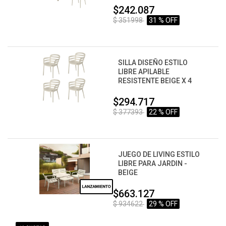
$242.087
$ 351998
31 % OFF
SILLA DISEÑO ESTILO
LIBRE APILABLE
RESISTENTE BEIGE X 4
$294.717
$ 377393
22 % OFF
JUEGO DE LIVING ESTILO
LIBRE PARA JARDIN -
BEIGE
$663.127
$ 934622
29 % OFF