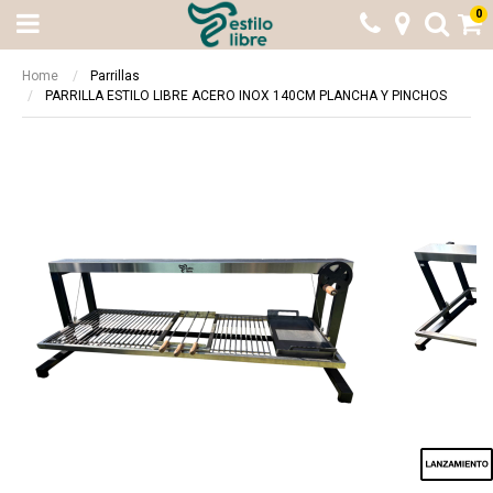
0
Home
Parrillas
PARRILLA ESTILO LIBRE ACERO INOX 140CM PLANCHA Y PINCHOS
Beneficio Santander
Calculando...espere
6 cuotas sin interés + 10% de
Elegí otra opción
reintegro sin tope. 9 y 12 cuotas sin
BUSCAR
¡LISTO!
interés en productos seleccionados
Beneficio valido entre el 08/05/2023 y el
14/05/2023
Otras formas de pago
Otras formas de pago
Beneficio ICBC
Todas las opciones de pago a través de
Todas las opciones de pago a través de
9 cuotas sin interés en producto
Mercado Pago
Mercado Pago
seleccionados
Transferencia bancaria
Transferencia bancaria
Beneficio valido entre el 08/05/2023 y el
14/05/2023