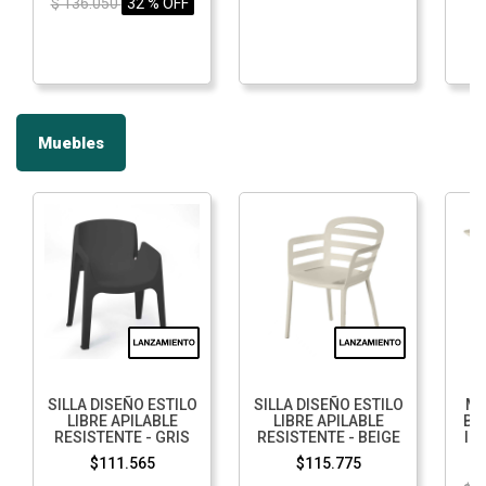
$ 136.050
32 % OFF
Muebles
SILLA DISEÑO ESTILO
SILLA DISEÑO ESTILO
ME
LIBRE APILABLE
LIBRE APILABLE
BE
RESISTENTE - GRIS
RESISTENTE - BEIGE
IN
$111.565
$115.775