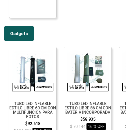
Gadgets
TUBO LED INFLABLE
TUBO LED INFLABLE
TU
EDTILO LIBRE 60 CM CON
ESTILO LIBRE 86 CM CON
ESTI
MULTIFUNCIÓN PARA
BATERÍA INCORPORADA
BATE
FOTOS
$58.935
$92.618
$ 70.144
16 % OFF
$ 